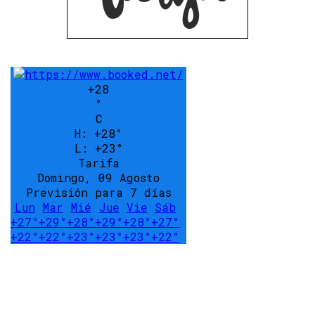
+
28
°
C
H:
+
28°
L:
+
23°
Tarifa
Domingo, 09 Agosto
Previsión para 7 días
Lun
Mar
Mié
Jue
Vie
Sáb
+
27°
+
29°
+
28°
+
29°
+
28°
+
27°
+
22°
+
22°
+
23°
+
23°
+
23°
+
22°