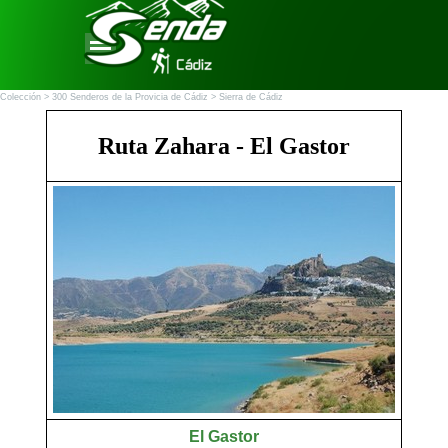
Vaya al Contenido
Saltar menú
Colección >
300 Senderos de la Provicia de Cádiz
> Sierra de Cádiz
Ruta Zahara - El Gastor
El Gastor