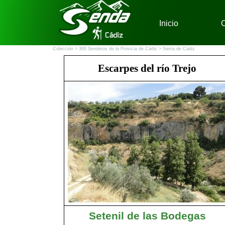
Vaya al Contenido
Inicio
C
Colección >
300 Senderos de la Provicia de Cádiz
> Sierra de Cádiz
Escarpes del río Trejo
Setenil de las Bodegas