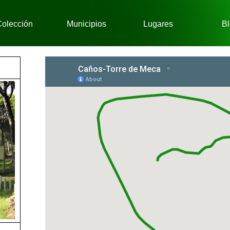
Saltar menú
olección
Municipios
Lugares
Bl
▼
▼
▼