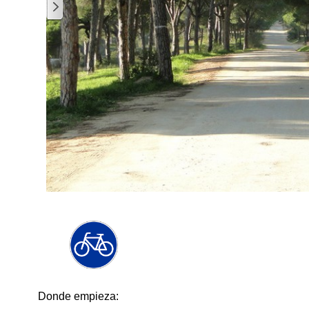
1
/
3
Donde empieza: