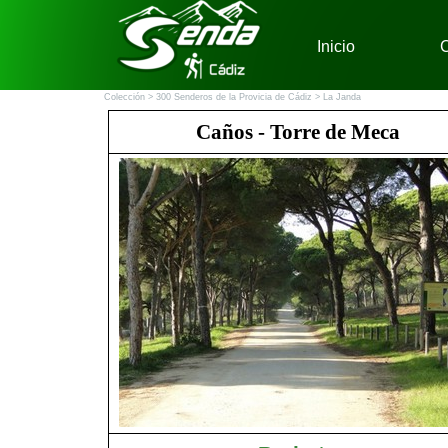
Vaya al Contenido
Inicio
C
Colección >
300 Senderos de la Provicia de Cádiz
> La Janda
Caños - Torre de Meca